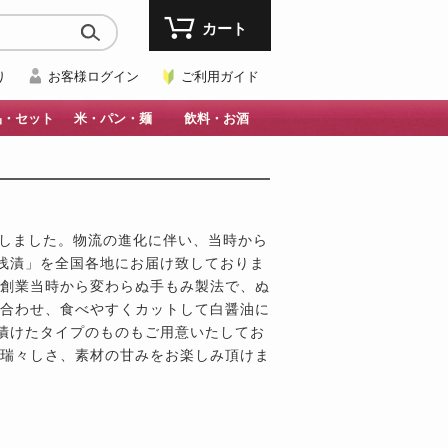
カート
り
お客様ログイン
ご利用ガイド
品・セット
米・パン・麺
飲料・お酒
たしました。物流の進化に伴い、当時から
浅漬」を全国各地にお届け致しておりま
、創業当時から変わらぬ手もみ製法で、ぬ
に合わせ、食べやすくカットして白醤油に
漬けたタイプのものもご用意いたしてお
の瑞々しさ、素材の甘みをお楽しみ頂けま