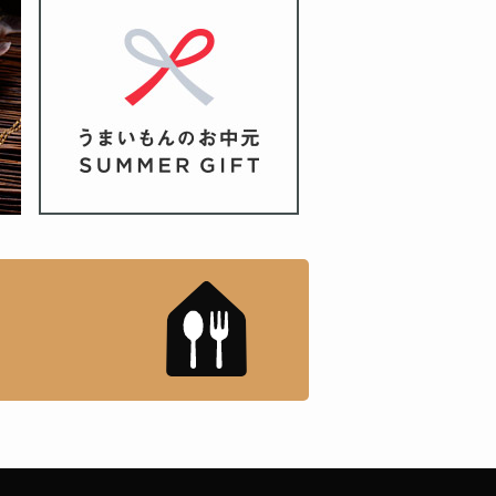
もんドットコム」について
「名店の味」TVメディアで