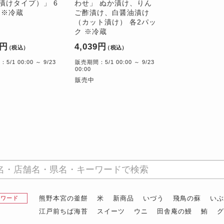
漬けタイプ）」 6
わせ」 ぬか漬け、りん
 ※冷蔵
ご酢漬け、白醤油漬け
（カット漬け） 各2パッ
ク ※冷蔵
9円
4,039円
（税込）
（税込）
/1 00:00 ～ 9/23
販売期間：5/1 00:00 ～ 9/23
00:00
販売中
熊野本宮の釜餅
米
新商品
いづう
飛鳥の蘇
い
昇ワード
江戸前ちば海苔
スイーツ
ウニ
田舎庵の鰻
鮪