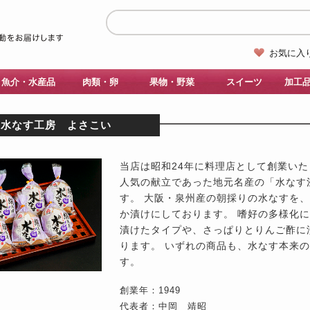
お気に入
魚介・水産品
肉類・卵
果物・野菜
スイーツ
加工
水なす工房 よさこい
当店は昭和24年に料理店として創業い
人気の献立であった地元名産の「水なす
す。 大阪・泉州産の朝採りの水なすを
か漬けにしております。 嗜好の多様化
漬けたタイプや、さっぱりとりんご酢に
ります。 いずれの商品も、水なす本来
す。
創業年：1949
代表者：中岡 靖昭