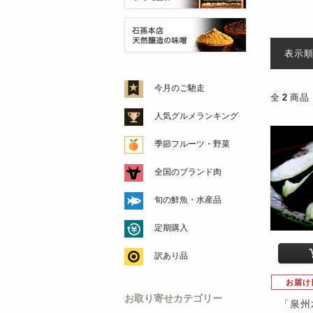
表示
今月のご馳走
全
2
商品
人気グルメランキング
季節フルーツ・野菜
全国のブランド肉
旬の鮮魚・水産品
定期購入
訳あり品
お届け
お取り寄せカテゴリー
「泉州