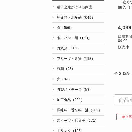
（ぬか
着日指定ができる商品
個入り
魚介類・水産品（648）
4,03
肉（509）
販売期間：5
米・パン・麺（180）
00:00
販売中
野菜類（162）
フルーツ・果物（198）
豆類（26）
全
2
商品
卵（34）
乳製品・チーズ（58）
加工食品（331）
調味料・香辛料・油（105）
急上
スイーツ・お菓子（171）
ドリンク（125）