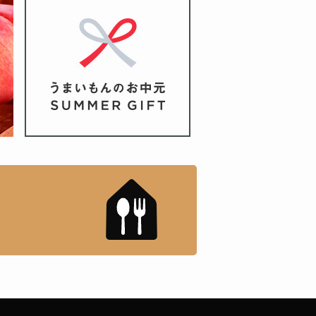
もんドットコム」について
「名店の味」TVメディアで