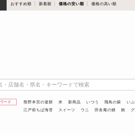
順
おすすめ順
新着順
価格の安い順
価格の高い順
熊野本宮の釜餅
米
新商品
いづう
飛鳥の蘇
い
昇ワード
江戸前ちば海苔
スイーツ
ウニ
田舎庵の鰻
鮪