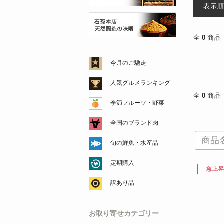
表示
全
0
商品
今月のご馳走
人気グルメランキング
全
0
商品
季節フルーツ・野菜
全国のブランド肉
旬の鮮魚・水産品
定期購入
急上
訳あり品
お取り寄せカテゴリー