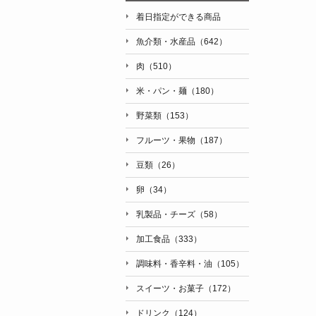
着日指定ができる商品
魚介類・水産品（642）
肉（510）
米・パン・麺（180）
野菜類（153）
フルーツ・果物（187）
豆類（26）
卵（34）
乳製品・チーズ（58）
加工食品（333）
調味料・香辛料・油（105）
スイーツ・お菓子（172）
ドリンク（124）