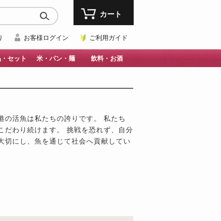
カート
り
お客様ログイン
ご利用ガイド
品・セット
米・パン・麺
飲料・お酒
港の活魚は私たちの誇りです。 私たち
こだわり続けます。 挑戦を恐れず、自分
大切にし、魚を通じて社会へ貢献してい