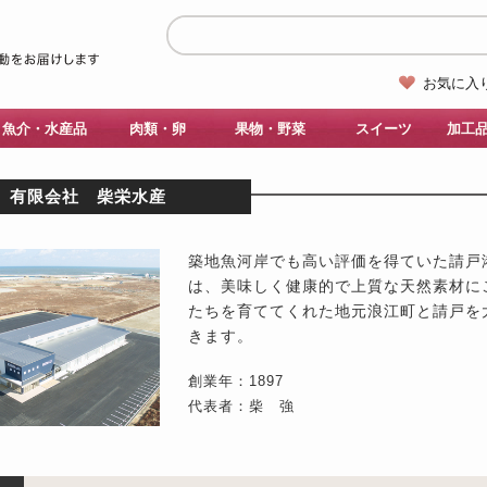
お気に入
魚介・水産品
肉類・卵
果物・野菜
スイーツ
加工
有限会社 柴栄水産
築地魚河岸でも高い評価を得ていた請戸
は、美味しく健康的で上質な天然素材に
たちを育ててくれた地元浪江町と請戸を
きます。
創業年：1897
代表者：柴 強