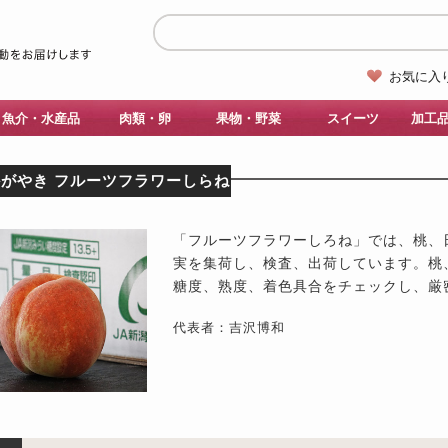
お気に入
魚介・水産品
肉類・卵
果物・野菜
スイーツ
加工
かがやき フルーツフラワーしらね
「フルーツフラワーしろね」では、桃、
実を集荷し、検査、出荷しています。桃
糖度、熟度、着色具合をチェックし、厳
代表者：吉沢博和