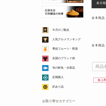
表示
全
0
商品
今月のご馳走
人気グルメランキング
全
0
商品
季節フルーツ・野菜
全国のブランド肉
旬の鮮魚・水産品
定期購入
急上
訳あり品
お取り寄せカテゴリー