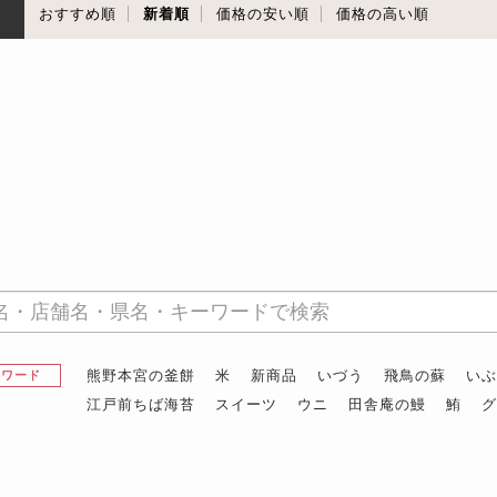
順
おすすめ順
新着順
価格の安い順
価格の高い順
熊野本宮の釜餅
米
新商品
いづう
飛鳥の蘇
い
昇ワード
江戸前ちば海苔
スイーツ
ウニ
田舎庵の鰻
鮪