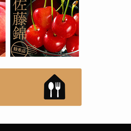
もんドットコム」について
「名店の味」TVメディアで