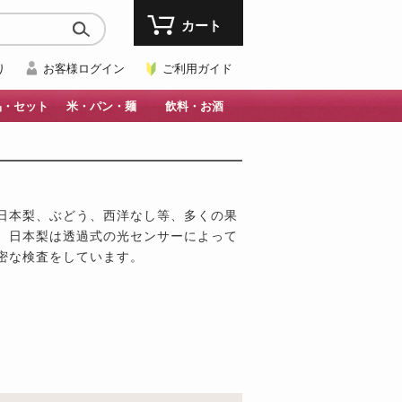
カート
り
お客様ログイン
ご利用ガイド
品・セット
米・パン・麺
飲料・お酒
日本梨、ぶどう、西洋なし等、多くの果
、日本梨は透過式の光センサーによって
密な検査をしています。