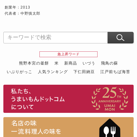
創業年：2013
代表者：中野慎太郎
急上昇ワード
熊野本宮の釜餅
米
新商品
いづう
飛鳥の蘇
いぶりがっこ
人気ランキング
下仁田納豆
江戸前ちば海苔
スイーツ
ウニ
田舎庵の鰻
鮪
グルメギフトカタログ
名店の味