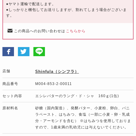
●ヤマト運輸で配送します。
●しっかりと梱包してお送りしますが、割れてしまう場合がございま
す。
この商品へのお問い合わせは
こちらから
店舗
Shinfula（シンフラ）
商品番号
M004-853-2-00011
セット内容
エシレバターのラング・ド・シャ 160ｇ(1缶)
原材料名
砂糖（国内製造）、発酵バター、小麦粉、卵白、バニ
ラペースト、はちみつ、食塩（一部に小麦・卵・乳成
分・アーモンドを含む） ※はちみつを使用しておりま
すので、1歳未満の乳幼児には与えないでください。