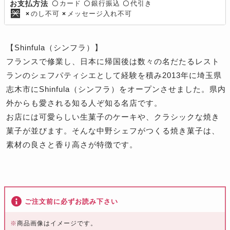
カード
銀行振込
代引き
お支払方法
〇
〇
〇
のし不可
メッセージ入れ不可
×
×
【Shinfula（シンフラ）】
フランスで修業し、日本に帰国後は数々の名だたるレスト
ランのシェフパティシエとして経験を積み2013年に埼玉県
志木市にShinfula（シンフラ）をオープンさせました。県内
外からも愛される知る人ぞ知る名店です。
お店には可愛らしい生菓子のケーキや、クラシックな焼き
菓子が並びます。そんな中野シェフがつくる焼き菓子は、
素材の良さと香り高さが特徴です。
ご注文前に必ずお読み下さい
※
商品画像はイメージです。