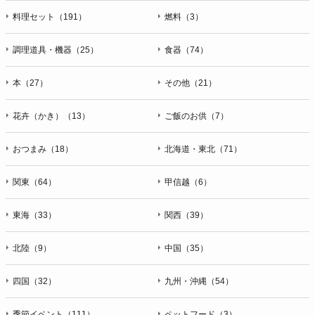
料理セット（191）
燃料（3）
調理道具・機器（25）
食器（74）
本（27）
その他（21）
花卉（かき）（13）
ご飯のお供（7）
おつまみ（18）
北海道・東北（71）
関東（64）
甲信越（6）
東海（33）
関西（39）
北陸（9）
中国（35）
四国（32）
九州・沖縄（54）
季節イベント（111）
ペットフード（3）