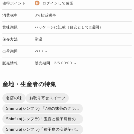
獲得ポイント
ログインして確認
消費税率
8%軽減税率
賞味期限
パッケージに記載（目安として2週間）
保存方法
常温
出荷期間
2/13 ～
販売情報
販売期間：2/5 00:00 ～
産地・生産者の特集
名店の味
お取り寄せスイーツ
Shinfula(シンフラ) 「7種の抹茶のグラ...
Shinfula(シンフラ)「玉露と種子島糖の...
Shinfula(シンフラ)「種子島の安納芋バ...