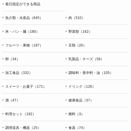
着日指定ができる商品
魚介類・水産品（645）
肉（510）
米・パン・麺（180）
野菜類（162）
フルーツ・果物（197）
豆類（26）
卵（34）
乳製品・チーズ（58）
加工食品（332）
調味料・香辛料・油（105）
スイーツ・お菓子（171）
ドリンク（126）
酒（47）
健康食品（37）
料理セット（192）
燃料（3）
調理道具・機器（25）
食器（74）