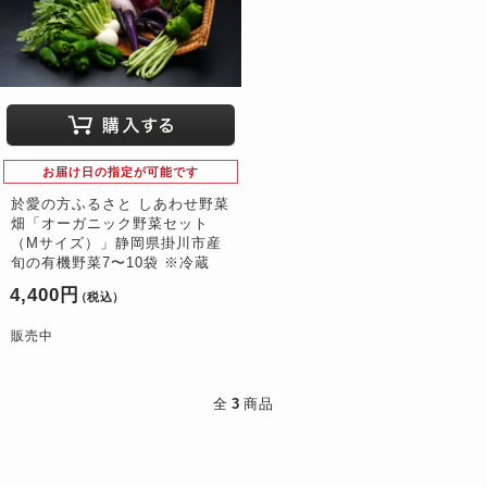
お届け日の指定が可能です
於愛の方ふるさと しあわせ野菜
畑「オーガニック野菜セット
（Mサイズ）」静岡県掛川市産
旬の有機野菜7〜10袋 ※冷蔵
4,400円
（税込）
販売中
全
3
商品