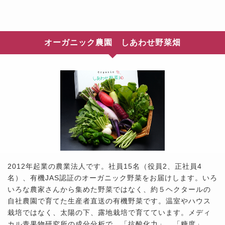
オーガニック農園 しあわせ野菜畑
2012年起業の農業法人です。社員15名（役員2、正社員4
名）、有機JAS認証のオーガニック野菜をお届けします。いろ
いろな農家さんから集めた野菜ではなく、約５ヘクタールの
自社農園で育てた生産者直送の有機野菜です。温室やハウス
栽培ではなく、太陽の下、露地栽培で育てています。メディ
カル青果物研究所の成分分析で、「抗酸化力」、「糖度」、