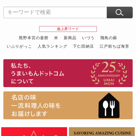
急上昇ワード
熊野本宮の釜餅
米
新商品
いづう
飛鳥の蘇
いぶりがっこ
人気ランキング
下仁田納豆
江戸前ちば海苔
スイーツ
ウニ
田舎庵の鰻
鮪
グルメギフトカタログ
名店の味