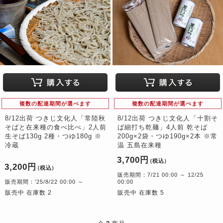
複数の配達期間が選べます
複数の配達期間が選べます
8/12出荷 つきじ文化人「常陸秋
8/12出荷 つきじ文化人「十割そ
そばと在来種の食べ比べ」2人前
ば細打ち乾麺」4人前 乾そば
生そば130g 2種・つゆ180g ※
200g×2袋・つゆ190g×2本 ※常
冷蔵
温 五島在来種
3,700円
（税込）
3,200円
（税込）
販売期間：7/21 00:00 ～ 12/25
販売期間：'25/8/22 00:00 ～
00:00
販売中 在庫数 2
販売中 在庫数 5