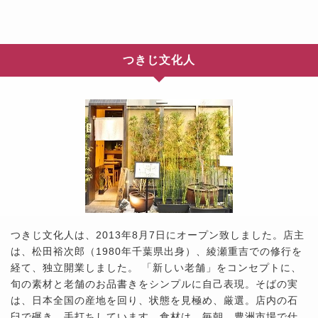
つきじ文化人
つきじ文化人は、2013年8月7日にオープン致しました。店主
は、松田裕次郎（1980年千葉県出身）、綾瀬重吉での修行を
経て、独立開業しました。 「新しい老舗」をコンセプトに、
旬の素材と老舗のお品書きをシンプルに自己表現。そばの実
は、日本全国の産地を回り、状態を見極め、厳選。店内の石
臼で碾き、手打ちしています。食材は、毎朝、豊洲市場で仕