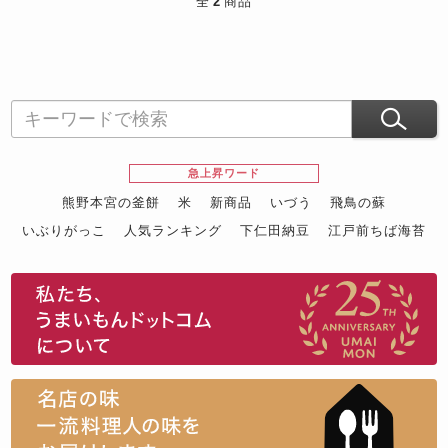
全
2
商品
急上昇ワード
熊野本宮の釜餅
米
新商品
いづう
飛鳥の蘇
いぶりがっこ
人気ランキング
下仁田納豆
江戸前ちば海苔
スイーツ
ウニ
田舎庵の鰻
鮪
グルメギフトカタログ
名店の味