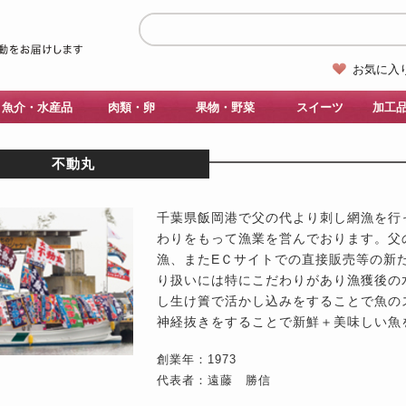
お気に入
魚介・水産品
肉類・卵
果物・野菜
スイーツ
加工
不動丸
千葉県飯岡港で父の代より刺し網漁を行
わりをもって漁業を営んでおります。父
漁、またEＣサイトでの直接販売等の新
り扱いには特にこだわりがあり漁獲後の
し生け簀で活かし込みをすることで魚の
神経抜きをすることで新鮮＋美味しい魚
創業年：1973
代表者：遠藤 勝信