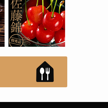
もんドットコム」について
「名店の味」TVメディアで