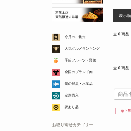
表示
全
0
商品
今月のご馳走
人気グルメランキング
季節フルーツ・野菜
全
0
商品
全国のブランド肉
旬の鮮魚・水産品
定期購入
訳あり品
急上
お取り寄せカテゴリー