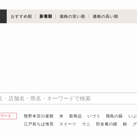
順
おすすめ順
新着順
価格の安い順
価格の高い順
熊野本宮の釜餅
米
新商品
いづう
飛鳥の蘇
い
昇ワード
江戸前ちば海苔
スイーツ
ウニ
田舎庵の鰻
鮪