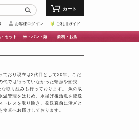
カート
り
お客様ログイン
ご利用ガイド
品・セット
米・パン・麺
飲料・お酒
っており現在は2代目として30年、こだ
の代では行っていなかった蛤漁や船曳
たな取り組みも行っております。 魚の取
水温管理をはじめ、水揚げ後活魚を陸送
ストレスを取り除き、発送直前に活〆と
を食卓へお届けしております。