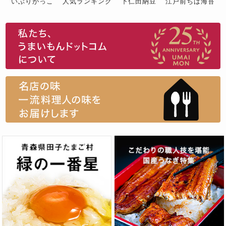
いぶりがっこ
人気ランキング
下仁田納豆
江戸前ちば海苔
スイーツ
ウニ
田舎庵の鰻
鮪
グルメギフトカタログ
名店の味