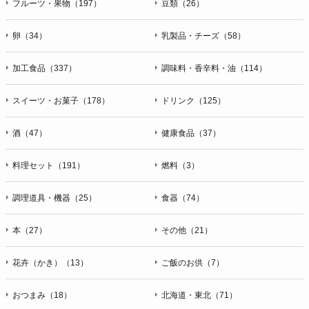
フルーツ・果物（197）
豆類（26）
卵（34）
乳製品・チーズ（58）
加工食品（337）
調味料・香辛料・油（114）
スイーツ・お菓子（178）
ドリンク（125）
酒（47）
健康食品（37）
料理セット（191）
燃料（3）
調理道具・機器（25）
食器（74）
本（27）
その他（21）
花卉（かき）（13）
ご飯のお供（7）
おつまみ（18）
北海道・東北（71）