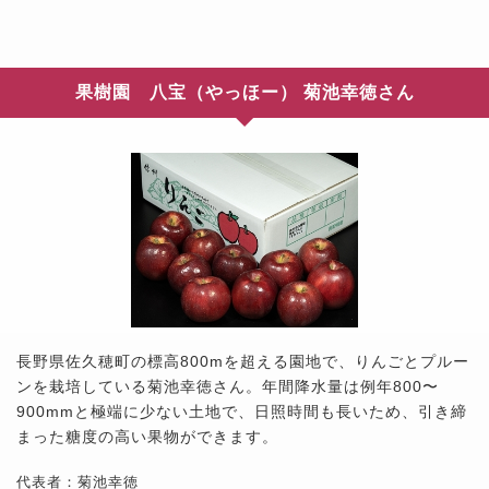
果樹園 八宝（やっほー） 菊池幸徳さん
長野県佐久穂町の標高800mを超える園地で、りんごとプルー
ンを栽培している菊池幸徳さん。年間降水量は例年800〜
900mmと極端に少ない土地で、日照時間も長いため、引き締
まった糖度の高い果物ができます。
代表者：菊池幸徳