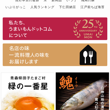
熊野本宮の釜餅
米
新商品
いづう
飛鳥の蘇
いぶりがっこ
人気ランキング
下仁田納豆
江戸前ちば海苔
スイーツ
ウニ
田舎庵の鰻
鮪
グルメギフトカタログ
名店の味