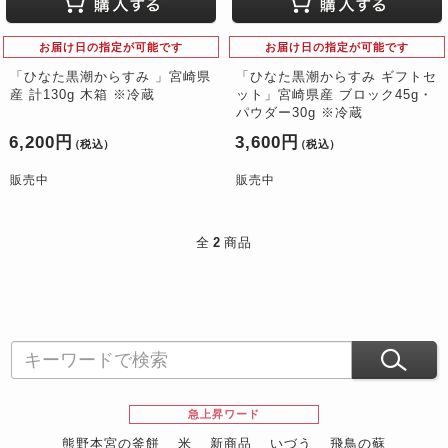
お届け日の指定が可能です
お届け日の指定が可能です
「ひなた黒潮からすみ 」宮崎県
「ひなた黒潮からすみ ギフトセ
産 計130g 木箱 ※冷蔵
ット」宮崎県産 ブロック45g・
パウダー30g ※冷蔵
6,200円
3,600円
（税込）
（税込）
販売中
販売中
全
2
商品
急上昇ワード
熊野本宮の釜餅
米
新商品
いづう
飛鳥の蘇