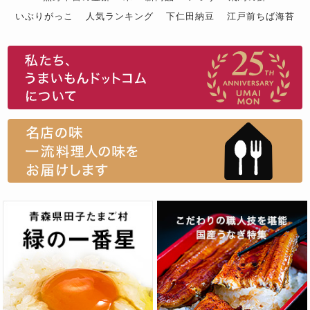
いぶりがっこ
人気ランキング
下仁田納豆
江戸前ちば海苔
スイーツ
ウニ
田舎庵の鰻
鮪
グルメギフトカタログ
名店の味