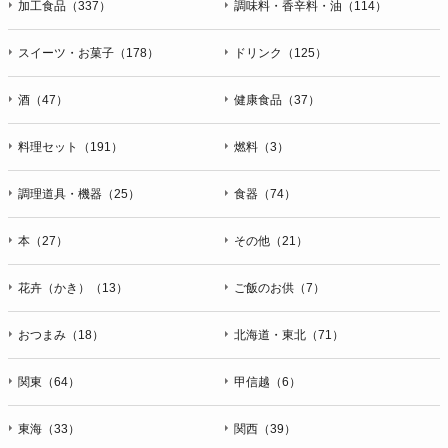
加工食品（337）
調味料・香辛料・油（114）
スイーツ・お菓子（178）
ドリンク（125）
酒（47）
健康食品（37）
料理セット（191）
燃料（3）
調理道具・機器（25）
食器（74）
本（27）
その他（21）
花卉（かき）（13）
ご飯のお供（7）
おつまみ（18）
北海道・東北（71）
関東（64）
甲信越（6）
東海（33）
関西（39）