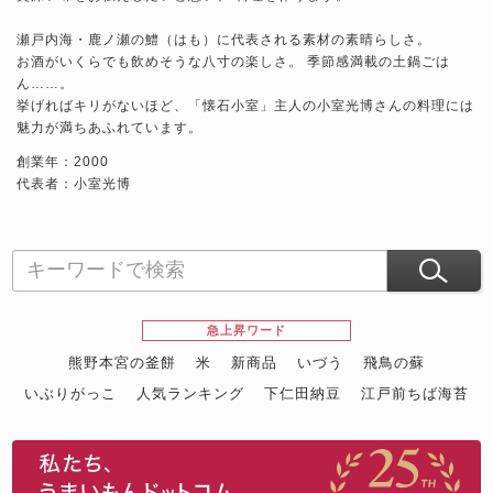
瀬戸内海・鹿ノ瀬の鱧（はも）に代表される素材の素晴らしさ。
お酒がいくらでも飲めそうな八寸の楽しさ。 季節感満載の土鍋ごは
ん……。
挙げればキリがないほど、「懐石小室」主人の小室光博さんの料理には
魅力が満ちあふれています。
創業年：2000
代表者：小室光博
急上昇ワード
熊野本宮の釜餅
米
新商品
いづう
飛鳥の蘇
いぶりがっこ
人気ランキング
下仁田納豆
江戸前ちば海苔
スイーツ
ウニ
田舎庵の鰻
鮪
グルメギフトカタログ
名店の味