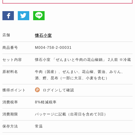
店舗
懐石小室
商品番号
M004-758-2-00031
セット内容
懐石小室 「ぜんまいと牛肉の花山椒鍋」 2人前 ※冷蔵
原材料名
牛肉（国産）、ぜんまい、花山椒、醤油、みりん、
酒、鰹、昆布（一部に大豆、小麦を含む）
獲得ポイント
ログインして確認
消費税率
8%軽減税率
消費期限
パッケージに記載（出荷日を含めて3日）
保存方法
常温