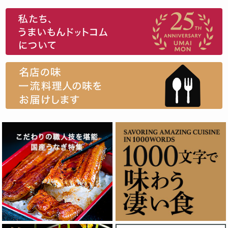
スイーツ
ウニ
田舎庵の鰻
鮪
グルメギフトカタログ
名店の味