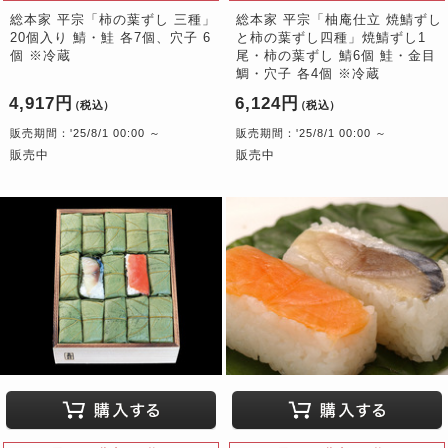
総本家 平宗「柿の葉ずし 三種」
総本家 平宗「柚庵仕立 焼鯖ずし
20個入り 鯖・鮭 各7個、穴子 6
と柿の葉ずし四種」焼鯖ずし1
個 ※冷蔵
尾・柿の葉ずし 鯖6個 鮭・金目
鯛・穴子 各4個 ※冷蔵
4,917円
6,124円
（税込）
（税込）
販売期間：'25/8/1 00:00 ～
販売期間：'25/8/1 00:00 ～
販売中
販売中