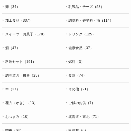
卵（34）
乳製品・チーズ（58）
加工食品（337）
調味料・香辛料・油（114）
スイーツ・お菓子（178）
ドリンク（125）
酒（47）
健康食品（37）
料理セット（191）
燃料（3）
調理道具・機器（25）
食器（74）
本（27）
その他（21）
花卉（かき）（13）
ご飯のお供（7）
おつまみ（18）
北海道・東北（71）
関東（64）
甲信越（6）