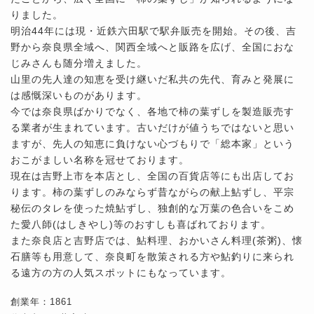
りました。
明治44年には現・近鉄六田駅で駅弁販売を開始。その後、吉
野から奈良県全域へ、関西全域へと販路を広げ、全国におな
じみさんも随分増えました。
山里の先人達の知恵を受け継いだ私共の先代、育みと発展に
は感慨深いものがあります。
今では奈良県ばかりでなく、各地で柿の葉ずしを製造販売す
る業者が生まれています。古いだけが値うちではないと思い
ますが、先人の知恵に負けない心づもりで「総本家」という
おこがましい名称を冠せております。
現在は吉野上市を本店とし、全国の百貨店等にも出店してお
ります。柿の葉ずしのみならず昔ながらの献上鮎ずし、平宗
秘伝のタレを使った焼鮎ずし、独創的な万葉の色合いをこめ
た愛八師(はしきやし)等のおすしも喜ばれております。
また奈良店と吉野店では、鮎料理、おかいさん料理(茶粥)、懐
石膳等も用意して、奈良町を散策される方や鮎釣りに来られ
る遠方の方の人気スポットにもなっています。
創業年：1861