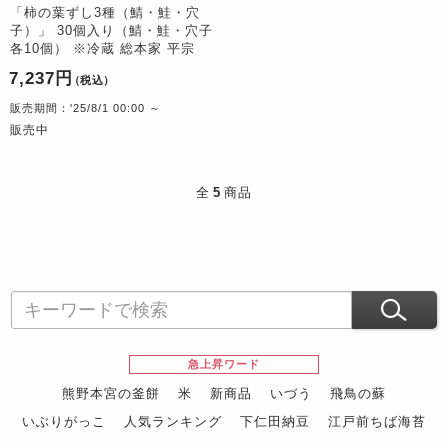
「柿の葉ずし3種（鯖・鮭・穴
子）」 30個入り（鯖・鮭・穴子
各10個） ※冷蔵 総本家 平宗
7,237円
（税込）
販売期間：'25/8/1 00:00 ～
販売中
全
5
商品
急上昇ワード
熊野本宮の釜餅
米
新商品
いづう
飛鳥の蘇
いぶりがっこ
人気ランキング
下仁田納豆
江戸前ちば海苔