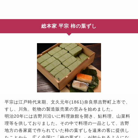
総本家 平宗 柿の葉ずし
平宗は江戸時代末期、文久元年(1861)奈良県吉野町上市で、
すし、川魚、乾物の製造販売業の営みを始めました。
明治20年には吉野川沿いに料理旅館を開き、鮎料理、山菜料
理等を供しておりました。その中で料理の一品として、吉野
地方の各家庭で作られていた柿の葉ずしを遠来の客に提供し
たことから、広く全国に「柿の葉ずし」が知られるようにな