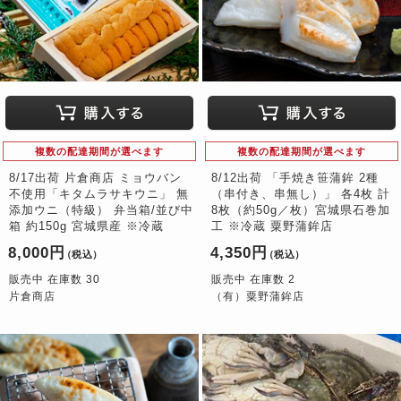
複数の配達期間が選べます
複数の配達期間が選べます
8/17出荷 片倉商店 ミョウバン
8/12出荷 「手焼き笹蒲鉾 2種
不使用「キタムラサキウニ」 無
（串付き、串無し）」 各4枚 計
添加ウニ（特級） 弁当箱/並び中
8枚（約50g／枚）宮城県石巻加
箱 約150g 宮城県産 ※冷蔵
工 ※冷蔵 粟野蒲鉾店
8,000円
4,350円
（税込）
（税込）
販売中 在庫数 30
販売中 在庫数 2
片倉商店
（有）粟野蒲鉾店