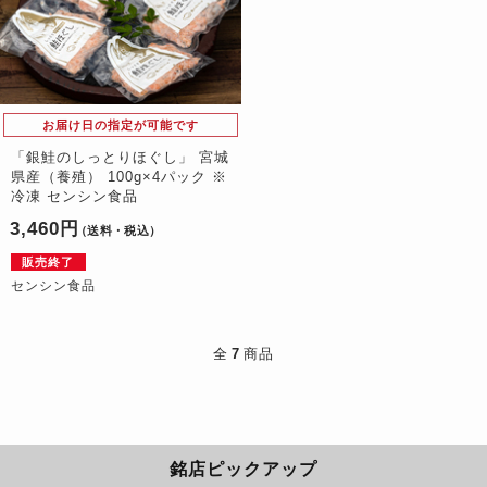
お届け日の指定が可能です
「銀鮭のしっとりほぐし」 宮城
県産（養殖） 100g×4パック ※
冷凍 センシン食品
3,460円
（送料・税込）
販売終了
センシン食品
全
7
商品
銘店ピックアップ