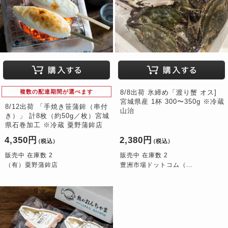
複数の配達期間が選べます
8/8出荷 氷締め「渡り蟹 オス]
宮城県産 1杯 300〜350g ※冷蔵
8/12出荷 「手焼き笹蒲鉾（串付
山治
き）」 計8枚（約50g／枚）宮城
県石巻加工 ※冷蔵 粟野蒲鉾店
4,350円
2,380円
（税込）
（税込）
販売中 在庫数 2
販売中 在庫数 2
（有）粟野蒲鉾店
豊洲市場ドットコム（...