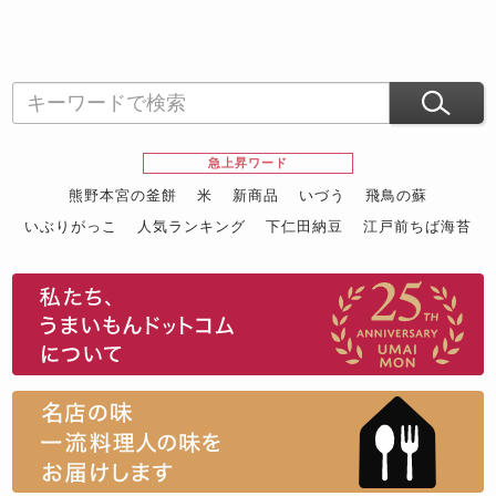
急上昇ワード
熊野本宮の釜餅
米
新商品
いづう
飛鳥の蘇
いぶりがっこ
人気ランキング
下仁田納豆
江戸前ちば海苔
スイーツ
ウニ
田舎庵の鰻
鮪
グルメギフトカタログ
名店の味