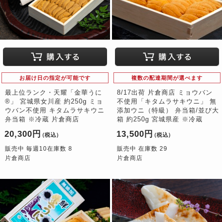
お届け日の指定が可能です
複数の配達期間が選べます
最上位ランク・天耀「金華うに
8/17出荷 片倉商店 ミョウバン
®」 宮城県女川産 約250g ミョ
不使用「キタムラサキウニ」 無
ウバン不使用 キタムラサキウニ
添加ウニ（特級） 弁当箱/並び大
弁当箱 ※冷蔵 片倉商店
箱 約250g 宮城県産 ※冷蔵
20,300円
13,500円
（税込）
（税込）
販売中 毎週10在庫数 8
販売中 在庫数 29
片倉商店
片倉商店