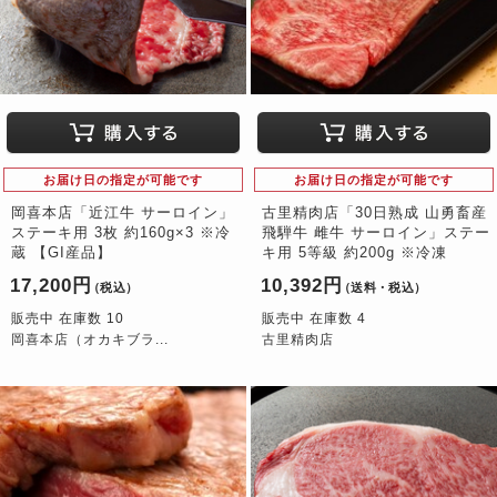
お届け日の指定が可能です
お届け日の指定が可能です
岡喜本店「近江牛 サーロイン」
古里精肉店「30日熟成 山勇畜産
ステーキ用 3枚 約160g×3 ※冷
飛騨牛 雌牛 サーロイン」ステー
蔵 【GI産品】
キ用 5等級 約200g ※冷凍
17,200円
10,392円
（税込）
（送料・税込）
販売中 在庫数 10
販売中 在庫数 4
岡喜本店（オカキブラ...
古里精肉店