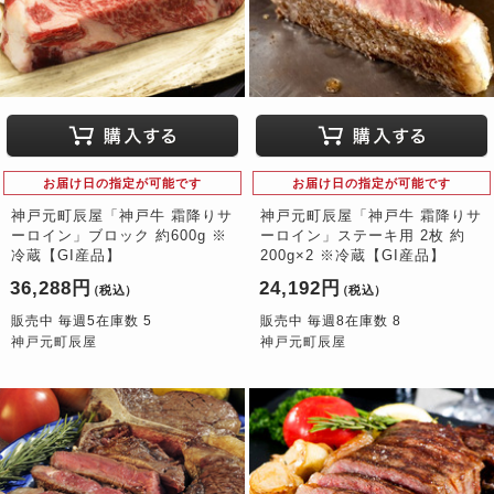
お届け日の指定が可能です
お届け日の指定が可能です
神戸元町辰屋「神戸牛 霜降りサ
神戸元町辰屋「神戸牛 霜降りサ
ーロイン」ブロック 約600g ※
ーロイン」ステーキ用 2枚 約
冷蔵【GI産品】
200g×2 ※冷蔵【GI産品】
36,288円
24,192円
（税込）
（税込）
販売中 毎週5在庫数 5
販売中 毎週8在庫数 8
神戸元町辰屋
神戸元町辰屋