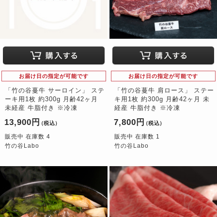
お届け日の指定が可能です
お届け日の指定が可能です
「竹の谷蔓牛 サーロイン」 ステ
「竹の谷蔓牛 肩ロース」 ステー
ーキ用1枚 約300g 月齢42ヶ月
キ用1枚 約300g 月齢42ヶ月 未
未経産 牛脂付き ※冷凍
経産 牛脂付き ※冷凍
13,900円
7,800円
（税込）
（税込）
販売中 在庫数 4
販売中 在庫数 1
竹の谷Labo
竹の谷Labo