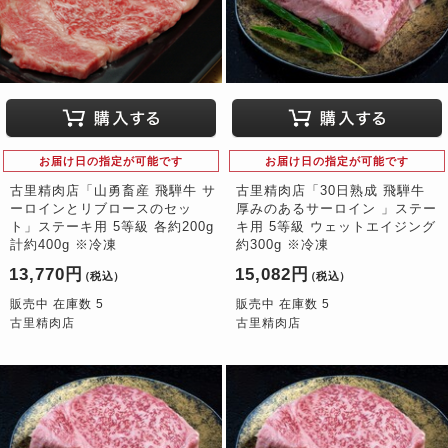
お届け日の指定が可能です
お届け日の指定が可能です
古里精肉店「山勇畜産 飛騨牛 サ
古里精肉店「30日熟成 飛騨牛
ーロインとリブロースのセッ
厚みのあるサーロイン 」ステー
ト」ステーキ用 5等級 各約200g
キ用 5等級 ウェットエイジング
計約400g ※冷凍
約300g ※冷凍
13,770円
15,082円
（税込）
（税込）
販売中 在庫数 5
販売中 在庫数 5
古里精肉店
古里精肉店