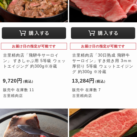
お届け日の指定が可能です
お届け日の指定が可能です
古里精肉店「飛騨牛サーロイ
古里精肉店「30日熟成 飛騨牛
ン」 すきしゃぶ用 5等級 ウェッ
サーロイン」すき焼き用 3ｍｍ
トエイジング 約300g※冷蔵
厚切り 5等級 ウェットエイジン
グ 約300g ※冷蔵
9,720円
13,284円
（税込）
（税込）
販売中 在庫数 11
販売中 在庫数 7
古里精肉店
古里精肉店