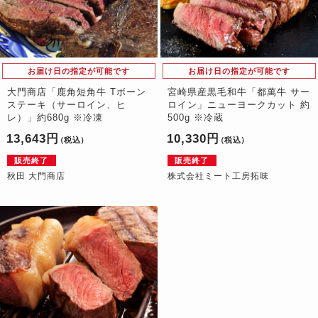
お届け日の指定が可能です
お届け日の指定が可能です
大門商店「鹿角短角牛 Tボーン
宮崎県産黒毛和牛「都萬牛 サー
ステーキ（サーロイン、ヒ
ロイン」ニューヨークカット 約
レ）」約680g ※冷凍
500g ※冷蔵
13,643円
10,330円
（税込）
（税込）
販売終了
販売終了
秋田 大門商店
株式会社ミート工房拓味