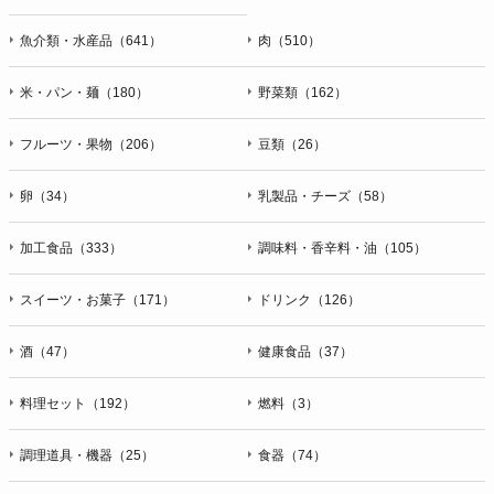
魚介類・水産品（641）
肉（510）
米・パン・麺（180）
野菜類（162）
フルーツ・果物（206）
豆類（26）
卵（34）
乳製品・チーズ（58）
加工食品（333）
調味料・香辛料・油（105）
スイーツ・お菓子（171）
ドリンク（126）
酒（47）
健康食品（37）
料理セット（192）
燃料（3）
調理道具・機器（25）
食器（74）