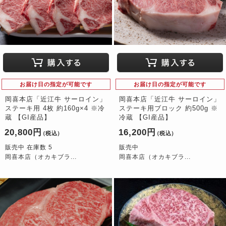
お届け日の指定が可能です
お届け日の指定が可能です
岡喜本店「近江牛 サーロイン」
岡喜本店「近江牛 サーロイン」
ステーキ用 4枚 約160g×4 ※冷
ステーキ用ブロック 約500g ※
蔵 【GI産品】
冷蔵 【GI産品】
20,800円
16,200円
（税込）
（税込）
販売中 在庫数 5
販売中
岡喜本店（オカキブラ...
岡喜本店（オカキブラ...