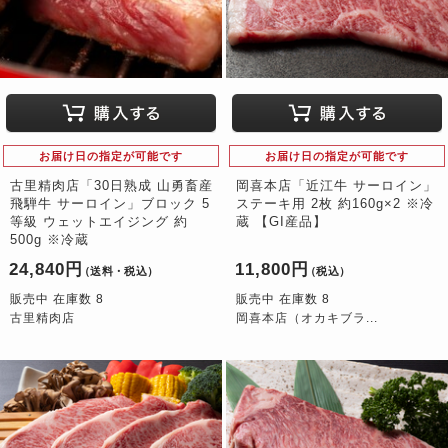
お届け日の指定が可能です
お届け日の指定が可能です
古里精肉店「30日熟成 山勇畜産
岡喜本店「近江牛 サーロイン」
飛騨牛 サーロイン」ブロック 5
ステーキ用 2枚 約160g×2 ※冷
等級 ウェットエイジング 約
蔵 【GI産品】
500g ※冷蔵
24,840円
11,800円
（送料・税込）
（税込）
販売中 在庫数 8
販売中 在庫数 8
古里精肉店
岡喜本店（オカキブラ...