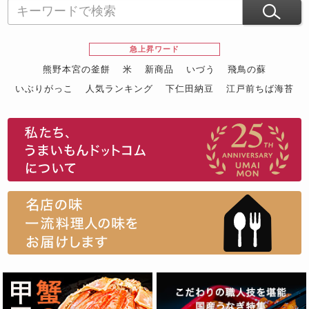
急上昇ワード
熊野本宮の釜餅
米
新商品
いづう
飛鳥の蘇
いぶりがっこ
人気ランキング
下仁田納豆
江戸前ちば海苔
スイーツ
ウニ
田舎庵の鰻
鮪
グルメギフトカタログ
名店の味