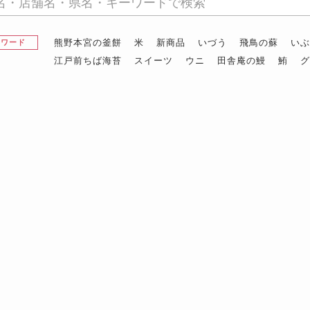
熊野本宮の釜餅
米
新商品
いづう
飛鳥の蘇
い
昇ワード
江戸前ちば海苔
スイーツ
ウニ
田舎庵の鰻
鮪