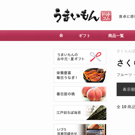
ギフト
商品一覧
さくらん
さく
フルーツ
表示
全
10
商