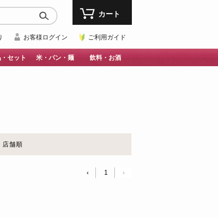
カート
り
お客様ログイン
ご利用ガイド
品・セット
米・パン・麺
飲料・お酒
店舗順
‹
1
›