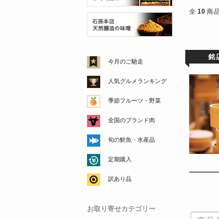
全
10
商
銘
今月のご馳走
人気グルメランキング
季節フルーツ・野菜
全国のブランド肉
旬の鮮魚・水産品
定期購入
訳あり品
お取り寄せカテゴリー