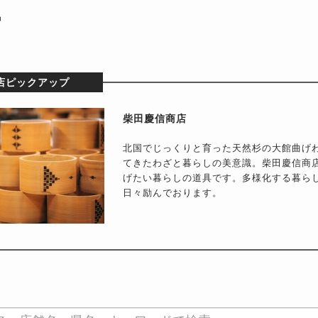
品
店ピックアップ
柴田慶信商店
北国でじっくりと育った天然杉の大館曲げ
てきたわざと暮らしの美意識。柴田慶信商
げたい暮らしの道具です。多様化する暮ら
日々励んでおります。