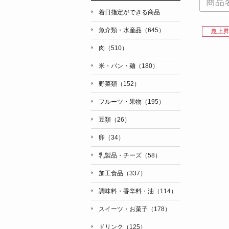
着日指定ができる商品
魚介類・水産品（645）
急上
肉（510）
米・パン・麺（180）
野菜類（152）
フルーツ・果物（195）
豆類（26）
卵（34）
乳製品・チーズ（58）
加工食品（337）
調味料・香辛料・油（114）
スイーツ・お菓子（178）
ドリンク（125）