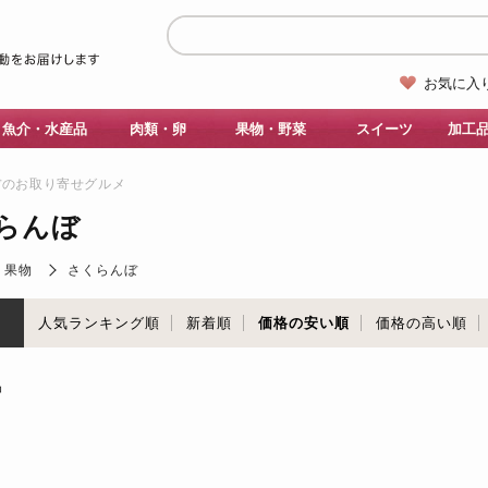
お気に入
魚介・水産品
肉類・卵
果物・野菜
スイーツ
加工
ぼのお取り寄せグルメ
らんぼ
・果物
さくらんぼ
順
人気ランキング順
新着順
価格の安い順
価格の高い順
品